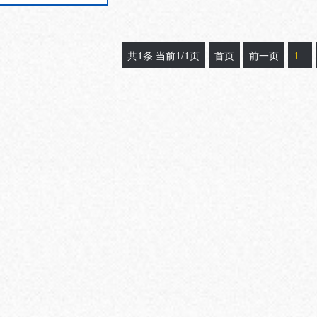
穿刺力仪， 是···
共1条 当前1/1页
首页
前一页
1