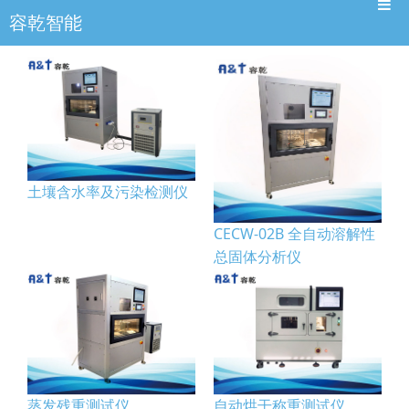
容乾智能
土壤含水率及污染检测仪
CECW-02B 全自动溶解性
总固体分析仪
蒸发残重测试仪
自动烘干称重测试仪