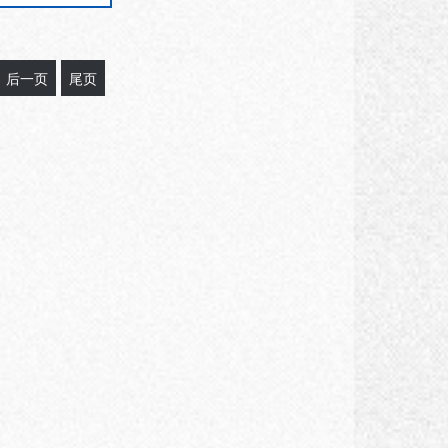
粘类初始···
后一页
尾页