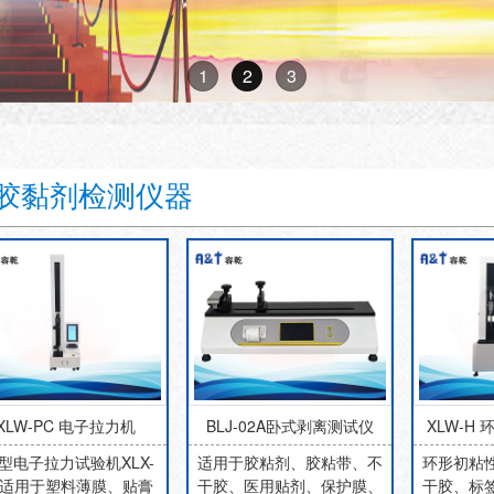
1
2
3
胶黏剂检测仪器
XLW-PC 电子拉力机
BLJ-02A卧式剥离测试仪
XLW-H
C型电子拉力试验机XLX-
适用于胶粘剂、胶粘带、不
环形初粘
C适用于塑料薄膜、贴膏
干胶、医用贴剂、保护膜、
干胶、标